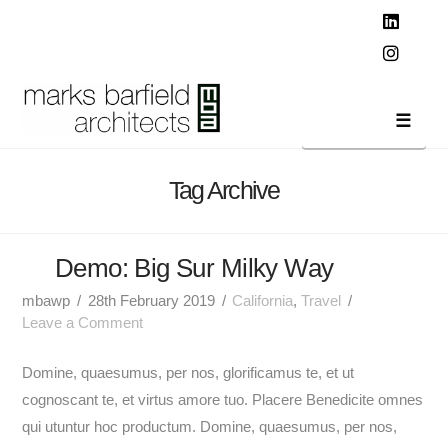
T
t
W
Linked
Instag
Navi
Tag Archive
Demo: Big Sur Milky Way
mbawp
28th February 2019
California
,
Travel
Leave a Comment
Domine, quaesumus, per nos, glorificamus te, et ut
cognoscant te, et virtus amore tuo. Placere Benedicite omnes
qui utuntur hoc productum. Domine, quaesumus, per nos,